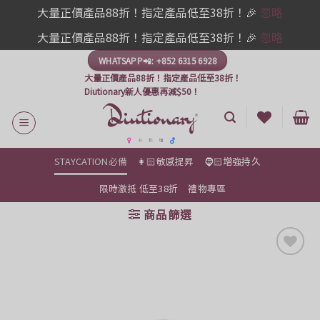
大量正價產品88折！指定產品低至38折！🎉
忽略
大量正價產品88折！指定產品低至38折！🎉
忽略
Skip
WHATSAPP📲: +852 6315 6928
to
大量正價產品88折！指定產品低至38折！
content
Diutionary新人優惠再減$50！
STAYCATION必備
👩🏻敏感提昇
🧔🏻增強持久
限時激抵 低至38折
禮物專區
商品篩選
Add to
Wishlist