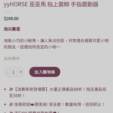
yyHORSE 歪歪馬 指上震鯨 手指震動器
$
169.00
指尖震蛋
淘氣小巧的小鯨魚，讓人無法抗拒，非常適合喜歡可愛小物
的朋友，送禮自用皆宜的小物～
尚有庫存
yyHORSE 歪歪馬 指上震鯨 手指震動器 數量
加入購物車
🎁【消費券突發優惠】大量正價產品88折！指定產品低
至38折！
🎁 落單即送❤️潤滑液/ 安全套！數量有限，送完即止！
🎁 滿$299 順豐自取免運🚚！