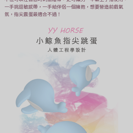
一手挑逗敏感帶，一手給伴侶一個擁抱，想要營造前戲氣
氛，指尖震蛋最適合不過！