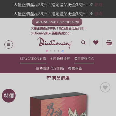
大量正價產品88折！指定產品低至38折！🎉
忽略
大量正價產品88折！指定產品低至38折！🎉
忽略
Skip
WHATSAPP📲: +852 6315 6928
to
大量正價產品88折！指定產品低至38折！
content
Diutionary新人優惠再減$50！
STAYCATION必備
👩🏻敏感提昇
🧔🏻增強持久
限時激抵 低至38折
禮物專區
商品篩選
特價
Add to
Wishlist