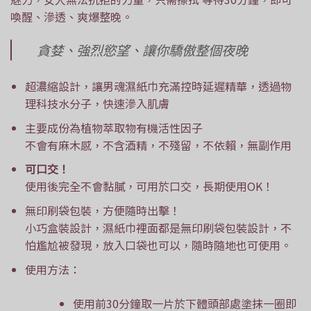
喚醒、滲透、爽爆整晚。
貪婪、強烈慾望、讓你驕傲整個夜晚
超濃縮設計，讓男魂濕紙巾充滿控時延遲精華，透過物
理科技水分子，快速滲入肌膚
主要成份為植物萃取物有機活性因子
不會有麻木感，不含酒精，不殘留，不依賴，無副作用
可口交！
使用後完全不會黏膩，可用於口交，長期使用OK！
無印刷袋包裝，方便隨時出擊！
小巧盒裝設計，濕紙巾裡面都是無印刷袋包裝設計，不
怕尷尬被發現，放入口袋也可以，隨時隨地也可使用。
使用方法：
使用前30分鐘取一片於下體頭部處塗抹一圈即