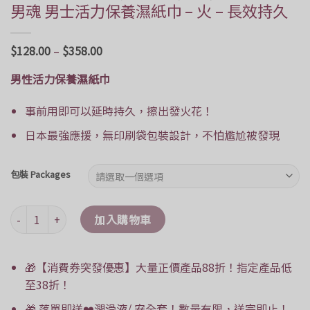
男魂 男士活力保養濕紙巾 – 火 – 長效持久
Price
$
128.00
–
$
358.00
range:
$128.00
男性活力保養濕紙巾
through
$358.00
事前用即可以延時持久，擦出發火花！
日本最強應援，無印刷袋包裝設計，不怕尷尬被發現
包裝 Packages
男魂 男士活力保養濕紙巾 - 火 - 長效持久 數量
加入購物車
🎁【消費券突發優惠】大量正價產品88折！指定產品低
至38折！
🎁 落單即送❤️潤滑液/ 安全套！數量有限，送完即止！