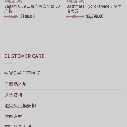
性事效能增強
性事效能增強
Sagami 0.09 凸點乳膠安全套 10
Bathmate Hydroxtreme 5 陰莖
片裝
增大器
Original
Current
Original
Current
$
116.00
$
109.00
$
2,800.00
$
2,599.00
price
price
price
price
was:
is:
was:
is:
$116.00.
$109.00.
$2,800.00.
$2,599.00.
CUSTOMER CARE
追蹤您的訂單情況
自取點地址
送貨安排
退貨及更換安排
付款方式
預購貨品安排